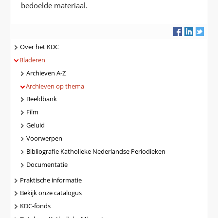
bedoelde materiaal.
Navigatie
Over het KDC
Bladeren
Archieven A-Z
Archieven op thema
Beeldbank
Film
Geluid
Voorwerpen
Bibliografie Katholieke Nederlandse Periodieken
Documentatie
Praktische informatie
Bekijk onze catalogus
KDC-fonds