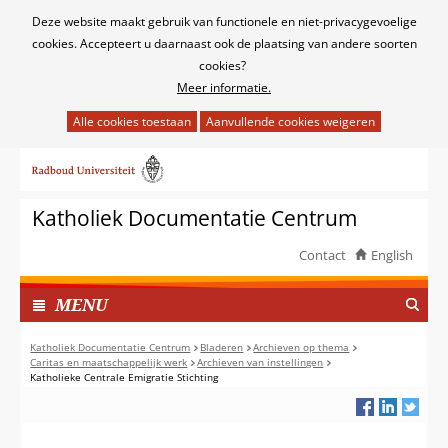
Cookies
Deze website maakt gebruik van functionele en niet-privacygevoelige
toestaan?
cookies. Accepteert u daarnaast ook de plaatsing van andere soorten
cookies?
Meer informatie.
Hier
kan
Ga
het
naar
gebruik
de
van
Katholiek Documentatie Centrum
inhoud
cookies
op
Contact
English
deze
TOON
website
I
MENU
worden
N
toegestaan
G
Katholiek Documentatie Centrum
Bladeren
Archieven op thema
of
Caritas en maatschappelijk werk
Archieven van instellingen
E
Katholieke Centrale Emigratie Stichting
geweigerd.
K
L
A