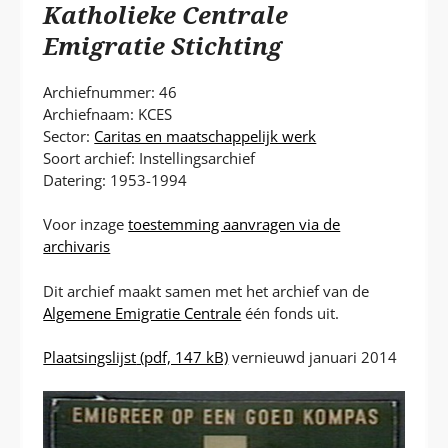
P
Katholieke Centrale
T
Emigratie Stichting
Archiefnummer: 46
Archiefnaam: KCES
Sector:
Caritas en maatschappelijk werk
Soort archief: Instellingsarchief
Datering: 1953-1994
Voor inzage
toestemming aanvragen via de
archivaris
Dit archief maakt samen met het archief van de
Algemene Emigratie Centrale
één fonds uit.
Plaatsingslijst
(pdf, 147 kB)
vernieuwd januari 2014