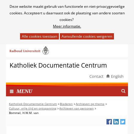
Cookies
Deze website maakt gebruik van functionele en niet-privacygevoelige
toestaan?
cookies. Accepteert u daarnaast ook de plaatsing van andere soorten
cookies?
Meer informatie.
Hier
kan
Ga
het
naar
gebruik
de
van
Katholiek Documentatie Centrum
inhoud
cookies
op
Contact
English
deze
TOON
website
I
MENU
worden
N
toegestaan
G
Katholiek Documentatie Centrum
Bladeren
Archieven op thema
of
Cultuur, vrije tijd en ontspanning
Archieven van personen
E
Bommel, H.W.M. van
geweigerd.
K
L
A