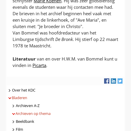
schrijfster
Marie Koenen
. Hij was zeer godsdienstig
evenals de studenten waar hij contacten mee had.
De brieven in het archief beginnen heel vaak met
een kruisje in de linkerhoek, of "Ave Maria", en
sluiten met: "Je broeder in Christo".
Van Bommel was hoofdredacteur van het
Limburgse tijdschrift
De Bronk
. Hij stierf op 22 maart
1978 te Maastricht.
Literatuur
van en over H.W.M. van Bommel kunt u
vinden in
Picarta
.
Navigatie
Over het KDC
Bladeren
Archieven A-Z
Archieven op thema
Beeldbank
Film