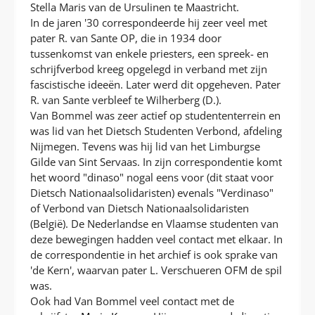
Stella Maris van de Ursulinen te Maastricht.
In de jaren '30 correspondeerde hij zeer veel met
pater R. van Sante OP, die in 1934 door
tussenkomst van enkele priesters, een spreek- en
schrijfverbod kreeg opgelegd in verband met zijn
fascistische ideeën. Later werd dit opgeheven. Pater
R. van Sante verbleef te Wilherberg (D.).
Van Bommel was zeer actief op studententerrein en
was lid van het Dietsch Studenten Verbond, afdeling
Nijmegen. Tevens was hij lid van het Limburgse
Gilde van Sint Servaas. In zijn correspondentie komt
het woord "dinaso" nogal eens voor (dit staat voor
Dietsch Nationaalsolidaristen) evenals "Verdinaso"
of Verbond van Dietsch Nationaalsolidaristen
(België). De Nederlandse en Vlaamse studenten van
deze bewegingen hadden veel contact met elkaar. In
de correspondentie in het archief is ook sprake van
'de Kern', waarvan pater L. Verschueren OFM de spil
was.
Ook had Van Bommel veel contact met de