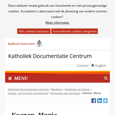
Cookies
Deze website maakt gebruik van functionele en niet-privacygevoelige
toestaan?
cookies. Accepteert u daarnaast ook de plaatsing van andere soorten
cookies?
Meer informatie.
Hier
kan
Ga
het
naar
gebruik
de
van
Katholiek Documentatie Centrum
inhoud
cookies
op
Contact
English
deze
TOON
website
I
MENU
worden
N
toegestaan
G
Katholiek Documentatie Centrum
Bladeren
Archieven op thema
of
Cultuur, vrije tijd en ontspanning
Archieven van personen
Koenen, Marie
E
geweigerd.
K
L
A
Koenen, Marie