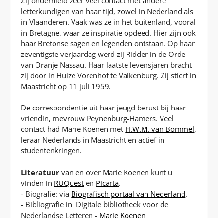
Zij onderhield zeer veel contact met andere
letterkundigen van haar tijd, zowel in Nederland als
in Vlaanderen. Vaak was ze in het buitenland, vooral
in Bretagne, waar ze inspiratie opdeed. Hier zijn ook
haar Bretonse sagen en legenden ontstaan. Op haar
zeventigste verjaardag werd zij Ridder in de Orde
van Oranje Nassau. Haar laatste levensjaren bracht
zij door in Huize Vorenhof te Valkenburg. Zij stierf in
Maastricht op 11 juli 1959.
De correspondentie uit haar jeugd berust bij haar
vriendin, mevrouw Peynenburg-Hamers. Veel
contact had Marie Koenen met
H.W.M. van Bommel
,
leraar Nederlands in Maastricht en actief in
studentenkringen.
Literatuur
van en over Marie Koenen kunt u
vinden in
RUQuest
en
Picarta
.
- Biografie: via
Biografisch portaal van Nederland
.
- Bibliografie in: Digitale bibliotheek voor de
Nederlandse Letteren -
Marie Koenen