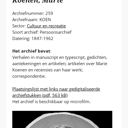
P
T
Archiefnummer: 259
Archiefnaam: KOEN
Sector:
Cultuur en recreatie
Soort archief: Persoonsarchief
Datering: 1847-1962
Het archief bevat
:
Verhalen in manuscript en typescript, gedichten,
aantekeningen en artikelen; artikelen over Marie
Koenen en recensies van haar werk;
correspondentie.
Plaatsingslijst met links naar gedigitaliseerde
archiefstukken
(pdf, 563 kB)
Het archief is beschikbaar op microfilm.