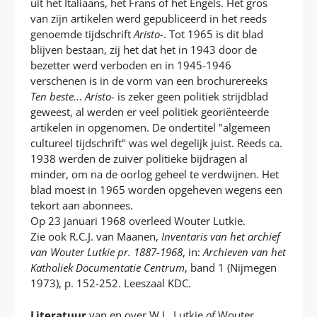
uit het Italiaans, het Frans of het Engels. Het gros
van zijn artikelen werd gepubliceerd in het reeds
genoemde tijdschrift
Aristo-
. Tot 1965 is dit blad
blijven bestaan, zij het dat het in 1943 door de
bezetter werd verboden en in 1945-1946
verschenen is in de vorm van een brochurereeks
Ten beste..
.
Aristo-
is zeker geen politiek strijdblad
geweest, al werden er veel politiek georiënteerde
artikelen in opgenomen. De ondertitel "algemeen
cultureel tijdschrift" was wel degelijk juist. Reeds ca.
1938 werden de zuiver politieke bijdragen al
minder, om na de oorlog geheel te verdwijnen. Het
blad moest in 1965 worden opgeheven wegens een
tekort aan abonnees.
Op 23 januari 1968 overleed Wouter Lutkie.
Zie ook R.C.J. van Maanen,
Inventaris van het archief
van Wouter Lutkie pr. 1887-1968
, in:
Archieven van het
Katholiek Documentatie Centrum
, band 1 (Nijmegen
1973), p. 152-252. Leeszaal KDC.
Literatuur
van en over W.L. Lutkie
of
Wouter