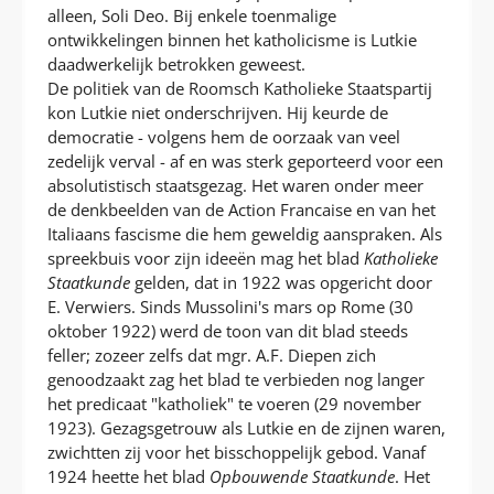
alleen, Soli Deo. Bij enkele toenmalige
ontwikkelingen binnen het katholicisme is Lutkie
daadwerkelijk betrokken geweest.
De politiek van de Roomsch Katholieke Staatspartij
kon Lutkie niet onderschrijven. Hij keurde de
democratie - volgens hem de oorzaak van veel
zedelijk verval - af en was sterk geporteerd voor een
absolutistisch staatsgezag. Het waren onder meer
de denkbeelden van de Action Francaise en van het
Italiaans fascisme die hem geweldig aanspraken. Als
spreekbuis voor zijn ideeën mag het blad
Katholieke
Staatkunde
gelden, dat in 1922 was opgericht door
E. Verwiers. Sinds Mussolini's mars op Rome (30
oktober 1922) werd de toon van dit blad steeds
feller; zozeer zelfs dat mgr. A.F. Diepen zich
genoodzaakt zag het blad te verbieden nog langer
het predicaat "katholiek" te voeren (29 november
1923). Gezagsgetrouw als Lutkie en de zijnen waren,
zwichtten zij voor het bisschoppelijk gebod. Vanaf
1924 heette het blad
Opbouwende Staatkunde
. Het