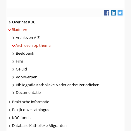
Navigatie
Over het KDC
Bladeren
Archieven A-Z
Archieven op thema
Beeldbank
Film
Geluid
Voorwerpen
Bibliografie Katholieke Nederlandse Periodieken
Documentatie
Praktische informatie
Bekijk onze catalogus
KDC-fonds
Database Katholieke Migranten