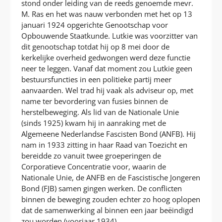
stond onder leiding van de reeds genoemde mevr.
M. Ras en het was nauw verbonden met het op 13
januari 1924 opgerichte Genootschap voor
Opbouwende Staatkunde. Lutkie was voorzitter van
dit genootschap totdat hij op 8 mei door de
kerkelijke overheid gedwongen werd deze functie
neer te leggen. Vanaf dat moment zou Lutkie geen
bestuursfuncties in een politieke partij meer
aanvaarden. Wel trad hij vaak als adviseur op, met
name ter bevordering van fusies binnen de
herstelbeweging. Als lid van de Nationale Unie
(sinds 1925) kwam hij in aanraking met de
Algemeene Nederlandse Fascisten Bond (ANFB). Hij
nam in 1933 zitting in haar Raad van Toezicht en
bereidde zo vanuit twee groeperingen de
Corporatieve Concentratie voor, waarin de
Nationale Unie, de ANFB en de Fascistische Jongeren
Bond (FJB) samen gingen werken. De conflicten
binnen de beweging zouden echter zo hoog oplopen
dat de samenwerking al binnen een jaar beëindigd
zou worden (voorjaar 1934).