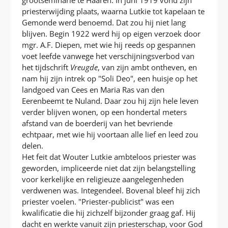
grootseminarie te Haaren. In juni 1919 vond zijn
priesterwijding plaats, waarna Lutkie tot kapelaan te
Gemonde werd benoemd. Dat zou hij niet lang
blijven. Begin 1922 werd hij op eigen verzoek door
mgr. A.F. Diepen, met wie hij reeds op gespannen
voet leefde vanwege het verschijningsverbod van
het tijdschrift
Vreugde
, van zijn ambt ontheven, en
nam hij zijn intrek op "Soli Deo", een huisje op het
landgoed van Cees en Maria Ras van den
Eerenbeemt te Nuland. Daar zou hij zijn hele leven
verder blijven wonen, op een hondertal meters
afstand van de boerderij van het bevriende
echtpaar, met wie hij voortaan alle lief en leed zou
delen.
Het feit dat Wouter Lutkie ambteloos priester was
geworden, impliceerde niet dat zijn belangstelling
voor kerkelijke en religieuze aangelegenheden
verdwenen was. Integendeel. Bovenal bleef hij zich
priester voelen. "Priester-publicist" was een
kwalificatie die hij zichzelf bijzonder graag gaf. Hij
dacht en werkte vanuit zijn priesterschap, voor God