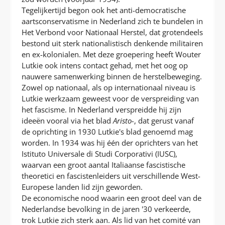
Tegelijkertijd begon ook het anti-democratische
aartsconservatisme in Nederland zich te bundelen in
Het Verbond voor Nationaal Herstel, dat grotendeels
bestond uit sterk nationalistisch denkende militairen
en ex-kolonialen. Met deze groepering heeft Wouter
Lutkie ook intens contact gehad, met het oog op
nauwere samenwerking binnen de herstelbeweging.
Zowel op nationaal, als op internationaal niveau is
Lutkie werkzaam geweest voor de verspreiding van
het fascisme. In Nederland verspreidde hij zijn
ideeën vooral via het blad
Aristo-
, dat gerust vanaf
de oprichting in 1930 Lutkie's blad genoemd mag
worden. In 1934 was hij één der oprichters van het
Istituto Universale di Studi Corporativi (IUSC),
waarvan een groot aantal Italiaanse fascistische
theoretici en fascistenleiders uit verschillende West-
Europese landen lid zijn geworden.
De economische nood waarin een groot deel van de
Nederlandse bevolking in de jaren '30 verkeerde,
trok Lutkie zich sterk aan. Als lid van het comité van