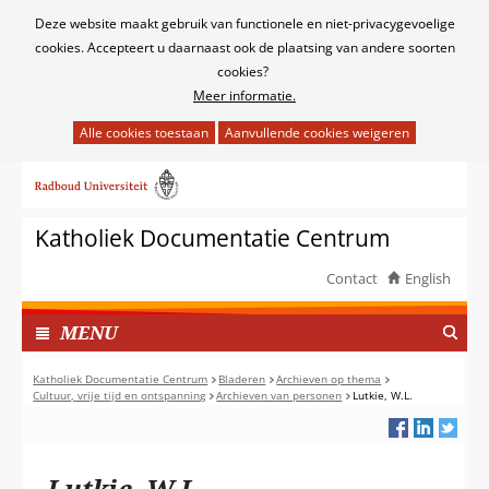
Cookies
Deze website maakt gebruik van functionele en niet-privacygevoelige
toestaan?
cookies. Accepteert u daarnaast ook de plaatsing van andere soorten
cookies?
Meer informatie.
Hier
kan
Ga
het
naar
gebruik
de
van
Katholiek Documentatie Centrum
inhoud
cookies
op
Contact
English
deze
TOON
website
I
MENU
worden
N
toegestaan
G
Katholiek Documentatie Centrum
Bladeren
Archieven op thema
of
Cultuur, vrije tijd en ontspanning
Archieven van personen
Lutkie, W.L.
E
geweigerd.
K
L
A
Lutkie, W.L.