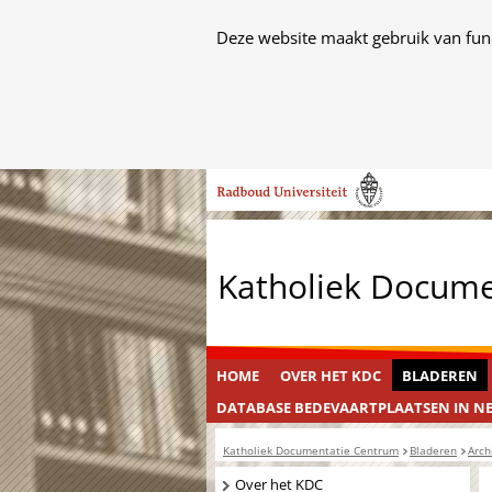
Cookies
Deze website maakt gebruik van func
toestaan?
Hier
kan
het
Ga
gebruik
naar
van
de
cookies
inhoud
op
Katholiek Docum
deze
website
worden
toegestaan
HOME
OVER HET KDC
BLADEREN
of
DATABASE BEDEVAARTPLAATSEN IN N
geweigerd.
Katholiek Documentatie Centrum
Bladeren
Arch
Navigatie
Over het KDC