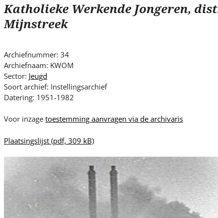
s
Katholieke Werkende Jongeren, distr
i
Mijnstreek
t
e
.
Archiefnummer: 34
.
Archiefnaam: KWOM
.
Sector:
Jeugd
Soort archief: Instellingsarchief
Datering: 1951-1982
Voor inzage
toestemming aanvragen via de archivaris
Plaatsingslijst
(pdf, 309 kB)