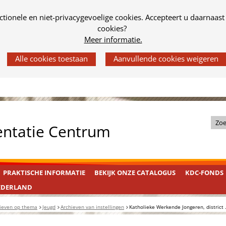
tionele en niet-privacygevoelige cookies. Accepteert u daarnaast
cookies?
Meer informatie.
Z
entatie Centrum
o
e
k
PRAKTISCHE INFORMATIE
BEKIJK ONZE CATALOGUS
KDC-FONDS
i
n
EDERLAND
d
ieven op thema
Jeugd
Archieven van instellingen
Katholieke Werkende Jongeren, district .
e