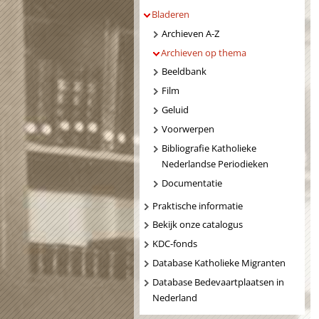
Bladeren
Archieven A-Z
Archieven op thema
Beeldbank
Film
Geluid
Voorwerpen
Bibliografie Katholieke
Nederlandse Periodieken
Documentatie
Praktische informatie
Bekijk onze catalogus
KDC-fonds
Database Katholieke Migranten
Database Bedevaartplaatsen in
Nederland