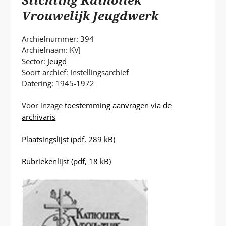
P
T
Vrouwelijk Jeugdwerk
Archiefnummer: 394
Archiefnaam: KVJ
Sector:
Jeugd
Soort archief: Instellingsarchief
Datering: 1945-1972
Voor inzage
toestemming aanvragen via de
archivaris
Plaatsingslijst
(pdf, 289 kB)
Rubriekenlijst
(pdf, 18 kB)