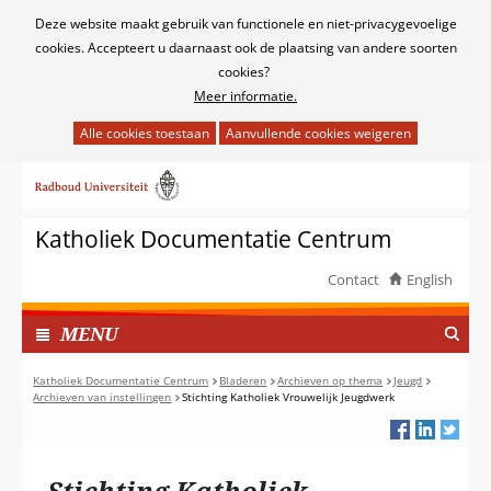
Cookies
Deze website maakt gebruik van functionele en niet-privacygevoelige
toestaan?
cookies. Accepteert u daarnaast ook de plaatsing van andere soorten
cookies?
Meer informatie.
Hier
kan
Ga
het
naar
gebruik
de
van
Katholiek Documentatie Centrum
inhoud
cookies
op
Contact
English
deze
TOON
website
I
MENU
worden
N
toegestaan
G
Katholiek Documentatie Centrum
Bladeren
Archieven op thema
Jeugd
of
Archieven van instellingen
Stichting Katholiek Vrouwelijk Jeugdwerk
E
geweigerd.
K
L
A
Stichting Katholiek