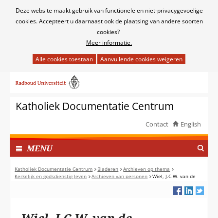
Cookies
Deze website maakt gebruik van functionele en niet-privacygevoelige
toestaan?
cookies. Accepteert u daarnaast ook de plaatsing van andere soorten
cookies?
Meer informatie.
Hier
kan
Ga
het
naar
gebruik
de
van
Katholiek Documentatie Centrum
inhoud
cookies
op
Contact
English
deze
TOON
website
I
MENU
worden
N
toegestaan
G
Katholiek Documentatie Centrum
Bladeren
Archieven op thema
of
Kerkelijk en godsdienstig leven
Archieven van personen
Wiel, J.C.W. van de
E
geweigerd.
K
L
A
Wiel, J.C.W. van de