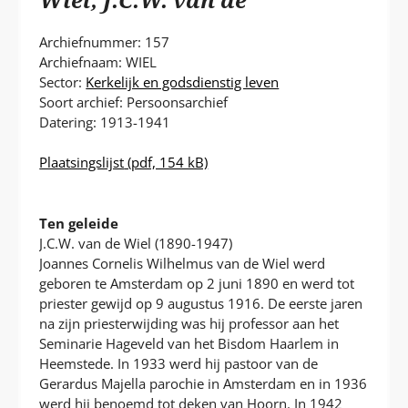
P
T
Archiefnummer: 157
Archiefnaam: WIEL
Sector:
Kerkelijk en godsdienstig leven
Soort archief: Persoonsarchief
Datering: 1913-1941
Plaatsingslijst
(pdf, 154 kB)
Ten geleide
J.C.W. van de Wiel (1890-1947)
Joannes Cornelis Wilhelmus van de Wiel werd
geboren te Amsterdam op 2 juni 1890 en werd tot
priester gewijd op 9 augustus 1916. De eerste jaren
na zijn priesterwijding was hij professor aan het
Seminarie Hageveld van het Bisdom Haarlem in
Heemstede. In 1933 werd hij pastoor van de
Gerardus Majella parochie in Amsterdam en in 1936
werd hij benoemd tot deken van Hoorn. In 1942