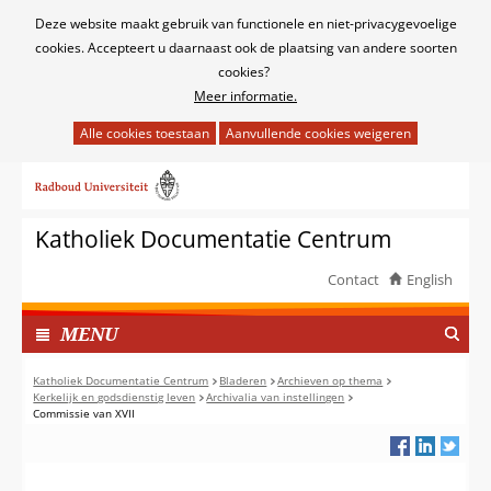
Cookies
Deze website maakt gebruik van functionele en niet-privacygevoelige
toestaan?
cookies. Accepteert u daarnaast ook de plaatsing van andere soorten
cookies?
Meer informatie.
Hier
kan
Ga
het
naar
gebruik
de
van
Katholiek Documentatie Centrum
inhoud
cookies
op
Contact
English
deze
TOON
website
I
MENU
worden
N
toegestaan
G
Katholiek Documentatie Centrum
Bladeren
Archieven op thema
of
Kerkelijk en godsdienstig leven
Archivalia van instellingen
E
Commissie van XVII
geweigerd.
K
L
A