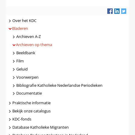
Navigatie
Over het KDC
Bladeren
Archieven A-Z
Archieven op thema
Beeldbank
Film
Geluid
Voorwerpen
Bibliografie Katholieke Nederlandse Periodieken
Documentatie
Praktische informatie
Bekijk onze catalogus
KDC-fonds
Database Katholieke Migranten