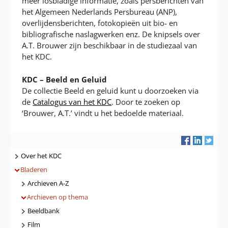
meer losbladige informatie, zoals persberichten van
het Algemeen Nederlands Persbureau (ANP),
overlijdensberichten, fotokopieën uit bio- en
bibliografische naslagwerken enz. De knipsels over
A.T. Brouwer zijn beschikbaar in de studiezaal van
het KDC.
KDC – Beeld en Geluid
De collectie Beeld en geluid kunt u doorzoeken via
de
Catalogus van het KDC
. Door te zoeken op
‘Brouwer, A.T.’ vindt u het bedoelde materiaal.
Navigatie
Over het KDC
Bladeren
Archieven A-Z
Archieven op thema
Beeldbank
Film