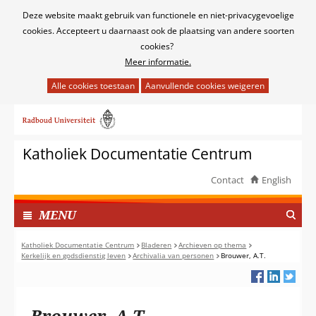
Cookies
Deze website maakt gebruik van functionele en niet-privacygevoelige
toestaan?
cookies. Accepteert u daarnaast ook de plaatsing van andere soorten
cookies?
Meer informatie.
Hier
kan
Ga
het
naar
gebruik
de
van
Katholiek Documentatie Centrum
inhoud
cookies
op
Contact
English
deze
TOON
website
I
MENU
worden
N
toegestaan
G
Katholiek Documentatie Centrum
Bladeren
Archieven op thema
of
Kerkelijk en godsdienstig leven
Archivalia van personen
Brouwer, A.T.
E
geweigerd.
K
L
A
Brouwer, A.T.