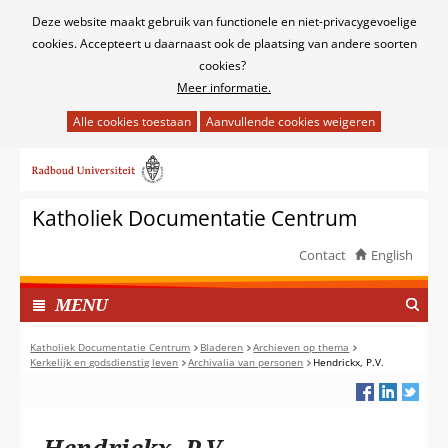
Cookies
Deze website maakt gebruik van functionele en niet-privacygevoelige
toestaan?
cookies. Accepteert u daarnaast ook de plaatsing van andere soorten
cookies?
Meer informatie.
Hier
kan
Ga
het
naar
gebruik
de
van
Katholiek Documentatie Centrum
inhoud
cookies
op
Contact
English
deze
TOON
website
I
MENU
worden
N
toegestaan
G
Katholiek Documentatie Centrum
Bladeren
Archieven op thema
of
Kerkelijk en godsdienstig leven
Archivalia van personen
Hendrickx, P.V.
E
geweigerd.
K
L
A
Hendrickx, P.V.