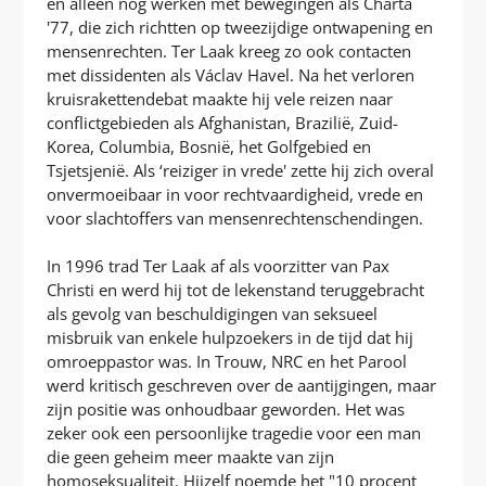
en alleen nog werken met bewegingen als Charta
'77, die zich richtten op tweezijdige ontwapening en
mensenrechten. Ter Laak kreeg zo ook contacten
met dissidenten als Václav Havel. Na het verloren
kruisrakettendebat maakte hij vele reizen naar
conflictgebieden als Afghanistan, Brazilië, Zuid-
Korea, Columbia, Bosnië, het Golfgebied en
Tsjetsjenië. Als ‘reiziger in vrede' zette hij zich overal
onvermoeibaar in voor rechtvaardigheid, vrede en
voor slachtoffers van mensenrechtenschendingen.
In 1996 trad Ter Laak af als voorzitter van Pax
Christi en werd hij tot de lekenstand teruggebracht
als gevolg van beschuldigingen van seksueel
misbruik van enkele hulpzoekers in de tijd dat hij
omroeppastor was. In Trouw, NRC en het Parool
werd kritisch geschreven over de aantijgingen, maar
zijn positie was onhoudbaar geworden. Het was
zeker ook een persoonlijke tragedie voor een man
die geen geheim meer maakte van zijn
homoseksualiteit. Hijzelf noemde het "10 procent