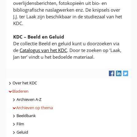
overlijdensberichten, fotokopieën uit bio- en
bibliografische naslagwerken enz. De knipsels over
J.J. ter Laak zijn beschikbaar in de studiezaal van het
KDC.
KDC – Beeld en Geluid
De collectie Beeld en geluid kunt u doorzoeken via
de
Catalogus van het KDC
. Door te zoeken op ‘Laak,
Jan ter’ vindt u het bedoelde materiaal.
Navigatie
Over het KDC
Bladeren
Archieven A-Z
Archieven op thema
Beeldbank
Film
Geluid