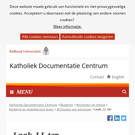
Cookies
Deze website maakt gebruik van functionele en niet-privacygevoelige
toestaan?
cookies. Accepteert u daarnaast ook de plaatsing van andere soorten
cookies?
Meer informatie.
Hier
kan
Ga
het
naar
gebruik
de
van
Katholiek Documentatie Centrum
inhoud
cookies
op
Contact
English
deze
TOON
website
I
MENU
worden
N
toegestaan
G
Katholiek Documentatie Centrum
Bladeren
Archieven op thema
of
Kerkelijk en godsdienstig leven
Archivalia van personen
Laak, J.J. ter
E
geweigerd.
K
L
A
Laak, J.J. ter