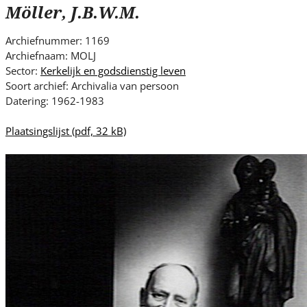
s
Möller, J.B.W.M.
i
t
Archiefnummer: 1169
e
Archiefnaam: MOLJ
.
Sector:
Kerkelijk en godsdienstig leven
.
Soort archief: Archivalia van persoon
Datering: 1962-1983
.
Plaatsingslijst
(pdf, 32 kB)