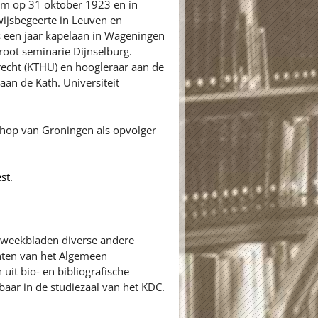
am op 31 oktober 1923 en in
wijsbegeerte in Leuven en
 een jaar kapelaan in Wageningen
root seminarie Dijnselburg.
recht (KTHU) en hoogleraar aan de
an de Kath. Universiteit
chop van Groningen als opvolger
st
.
en weekbladen diverse andere
hten van het Algemeen
uit bio- en bibliografische
baar in de studiezaal van het KDC.