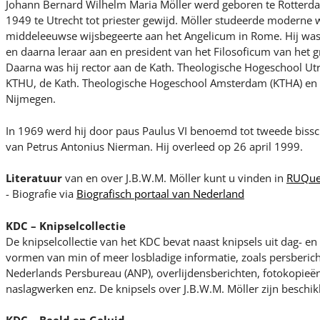
Johann Bernard Wilhelm Maria Möller werd geboren te Rotterd
1949 te Utrecht tot priester gewijd. Möller studeerde moderne 
middeleeuwse wijsbegeerte aan het Angelicum in Rome. Hij was
en daarna leraar aan en president van het Filosoficum van het g
Daarna was hij rector aan de Kath. Theologische Hogeschool Ut
KTHU, de Kath. Theologische Hogeschool Amsterdam (KTHA) en a
Nijmegen.
In 1969 werd hij door paus Paulus VI benoemd tot tweede biss
van Petrus Antonius Nierman. Hij overleed op 26 april 1999.
Literatuur
van en over J.B.W.M. Möller kunt u vinden in
RUQue
- Biografie via
Biografisch portaal van Nederland
KDC – Knipselcollectie
De knipselcollectie van het KDC bevat naast knipsels uit dag- 
vormen van min of meer losbladige informatie, zoals persberic
Nederlands Persbureau (ANP), overlijdensberichten, fotokopieën 
naslagwerken enz. De knipsels over J.B.W.M. Möller zijn beschik