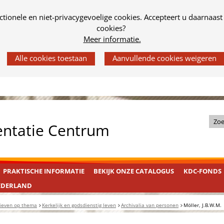
tionele en niet-privacygevoelige cookies. Accepteert u daarnaast
cookies?
Meer informatie.
Z
entatie Centrum
o
e
k
PRAKTISCHE INFORMATIE
BEKIJK ONZE CATALOGUS
KDC-FONDS
i
n
EDERLAND
d
ieven op thema
Kerkelijk en godsdienstig leven
Archivalia van personen
Möller, J.B.W.M.
e