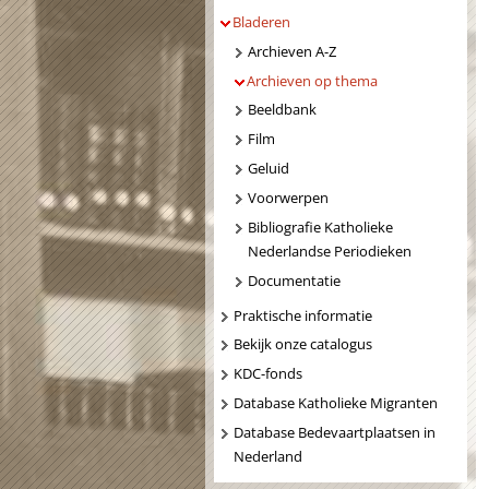
Bladeren
Archieven A-Z
Archieven op thema
Beeldbank
Film
Geluid
Voorwerpen
Bibliografie Katholieke
Nederlandse Periodieken
Documentatie
Praktische informatie
Bekijk onze catalogus
KDC-fonds
Database Katholieke Migranten
Database Bedevaartplaatsen in
Nederland