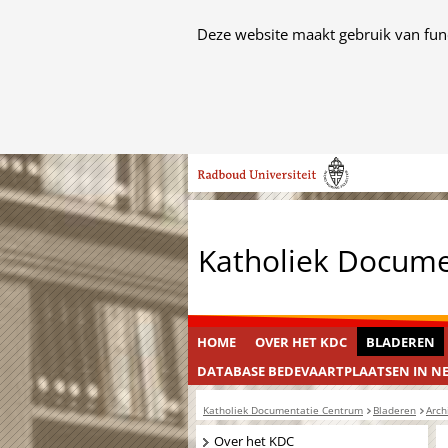
Cookies
Deze website maakt gebruik van func
toestaan?
Hier
kan
het
Ga
gebruik
naar
van
de
cookies
inhoud
op
Katholiek Docum
deze
website
worden
toegestaan
HOME
OVER HET KDC
BLADEREN
of
DATABASE BEDEVAARTPLAATSEN IN N
geweigerd.
Katholiek Documentatie Centrum
Bladeren
Arch
Navigatie
Over het KDC