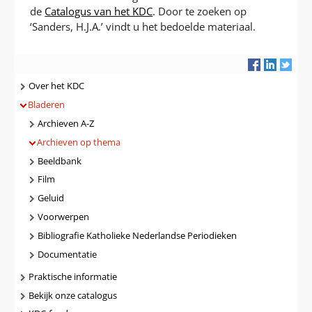
de
Catalogus van het KDC
. Door te zoeken op
‘Sanders, H.J.A.’ vindt u het bedoelde materiaal.
Navigatie
Over het KDC
Bladeren
Archieven A-Z
Archieven op thema
Beeldbank
Film
Geluid
Voorwerpen
Bibliografie Katholieke Nederlandse Periodieken
Documentatie
Praktische informatie
Bekijk onze catalogus