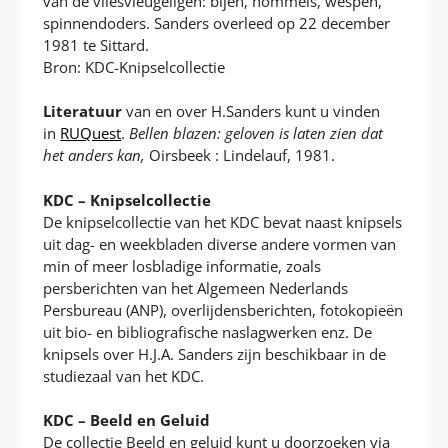
van de vliesvleugeligen: bijen, hommels, wespen,
spinnendoders. Sanders overleed op 22 december
1981 te Sittard.
Bron: KDC-Knipselcollectie
Literatuur
van en over H.Sanders kunt u vinden
in
RUQuest
.
Bellen blazen: geloven is laten zien dat
het anders kan,
Oirsbeek : Lindelauf, 1981.
KDC – Knipselcollectie
De knipselcollectie van het KDC bevat naast knipsels
uit dag- en weekbladen diverse andere vormen van
min of meer losbladige informatie, zoals
persberichten van het Algemeen Nederlands
Persbureau (ANP), overlijdensberichten, fotokopieën
uit bio- en bibliografische naslagwerken enz. De
knipsels over H.J.A. Sanders zijn beschikbaar in de
studiezaal van het KDC.
KDC – Beeld en Geluid
De collectie Beeld en geluid kunt u doorzoeken via