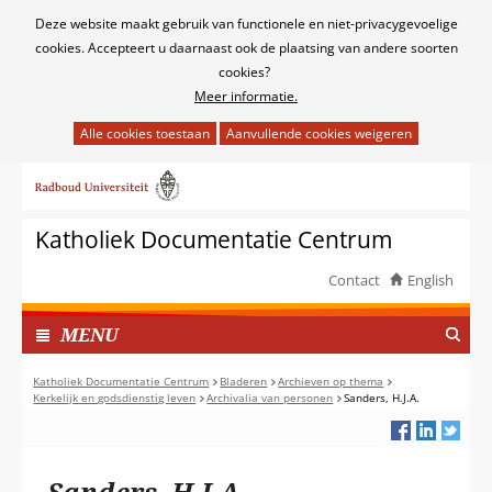
Cookies
Deze website maakt gebruik van functionele en niet-privacygevoelige
toestaan?
cookies. Accepteert u daarnaast ook de plaatsing van andere soorten
cookies?
Meer informatie.
Hier
kan
Ga
het
naar
gebruik
de
van
Katholiek Documentatie Centrum
inhoud
cookies
op
Contact
English
deze
TOON
website
I
MENU
worden
N
toegestaan
G
Katholiek Documentatie Centrum
Bladeren
Archieven op thema
of
Kerkelijk en godsdienstig leven
Archivalia van personen
Sanders, H.J.A.
E
geweigerd.
K
L
A
Sanders, H.J.A.