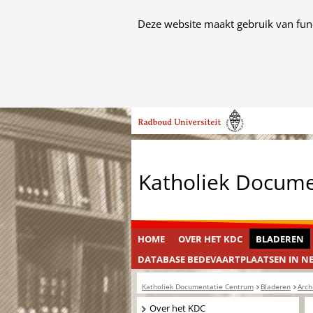
Cookies
Deze website maakt gebruik van func
toestaan?
Hier
kan
het
Ga
gebruik
naar
van
de
cookies
inhoud
op
Katholiek Docum
deze
website
worden
toegestaan
HOME
OVER HET KDC
BLADEREN
of
DATABASE BEDEVAARTPLAATSEN IN N
geweigerd.
Katholiek Documentatie Centrum
Bladeren
Arch
Navigatie
Over het KDC