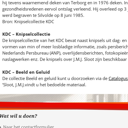
hij tevens waarnemend deken van Terborg en in 1976 deken. 
gezondheidsredenen eervol ontslag verleend. Hij overleed op 3 
werd begraven te Silvolde op 8 juni 1985.
Bron: Knipselcollectie KDC
KDC – Knipselcollectie
De knipselcollectie van het KDC bevat naast knipsels uit dag- 
vormen van min of meer losbladige informatie, zoals persberic
Nederlands Persbureau (ANP), overlijdensberichten, fotokopieën 
naslagwerken enz. De knipsels over J.M.J. Sloot zijn beschikbaar
KDC – Beeld en Geluid
De collectie Beeld en geluid kunt u doorzoeken via de
Catalogus
‘Sloot, J.M.J.vindt u het bedoelde materiaal.
Wat wil u doen?
Naar het contactformulier