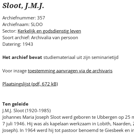
s
Sloot, J.M.J.
i
t
Archiefnummer: 357
e
Archiefnaam: SLOO
.
Sector:
Kerkelijk en godsdienstig leven
.
Soort archief: Archivalia van persoon
Datering: 1943
.
Het archief bevat
studiemateriaal uit zijn seminarietijd
Voor inzage
toestemming aanvragen via de archivaris
Plaatsingslijst
(pdf, 672 kB)
Ten geleide
J.M.J. Sloot (1920-1985)
Johannes Maria Joseph Sloot werd geboren te Ubbergen op 25 m
7 juli 1946. Hij was als kapelaan werkzaam in Lobith, Naarden, Ze
Joseph). In 1964 werd hij tot pastoor benoemd te Giesbeek en i