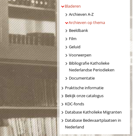
Bladeren
Archieven A-Z
Archieven op thema
Beeldbank
Film
Geluid
Voorwerpen
Bibliografie Katholieke
Nederlandse Periodieken
Documentatie
Praktische informatie
Bekijk onze catalogus
KDC-fonds
Database Katholieke Migranten
Database Bedevaartplaatsen in
Nederland