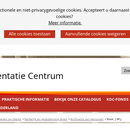
tionele en niet-privacygevoelige cookies. Accepteert u daarnaast
cookies?
Meer informatie.
Z
entatie Centrum
o
e
k
PRAKTISCHE INFORMATIE
BEKIJK ONZE CATALOGUS
KDC-FONDS
i
n
EDERLAND
d
ieven op thema
Kerkelijk en godsdienstig leven
Archivalia van personen
Sloot, J.M.J.
e