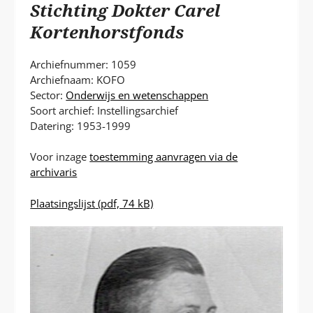
P
Stichting Dokter Carel
T
Kortenhorstfonds
Archiefnummer: 1059
Archiefnaam: KOFO
Sector:
Onderwijs en wetenschappen
Soort archief: Instellingsarchief
Datering: 1953-1999
Voor inzage
toestemming aanvragen via de
archivaris
Plaatsingslijst
(pdf, 74 kB)