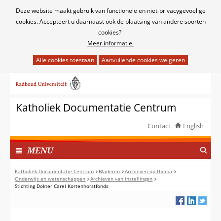
Cookies
Deze website maakt gebruik van functionele en niet-privacygevoelige
toestaan?
cookies. Accepteert u daarnaast ook de plaatsing van andere soorten
cookies?
Meer informatie.
Hier
kan
Ga
het
naar
gebruik
de
van
Katholiek Documentatie Centrum
inhoud
cookies
op
Contact
English
deze
TOON
website
I
MENU
worden
N
toegestaan
G
Katholiek Documentatie Centrum
Bladeren
Archieven op thema
of
Onderwijs en wetenschappen
Archieven van instellingen
E
Stichting Dokter Carel Kortenhorstfonds
geweigerd.
K
L
A