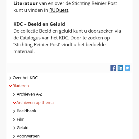
Literatuur
van en over de Stichting Reinier Post
kunt u vinden in
RUQuest
.
KDC – Beeld en Geluid
De collectie Beeld en geluid kunt u doorzoeken via
de
Catalogus van het KDC
. Door te zoeken op
‘Stichting Reinier Post’ vindt u het bedoelde
materiaal.
Navigatie
Over het KDC
Bladeren
Archieven A-Z
Archieven op thema
Beeldbank
Film
Geluid
Voorwerpen