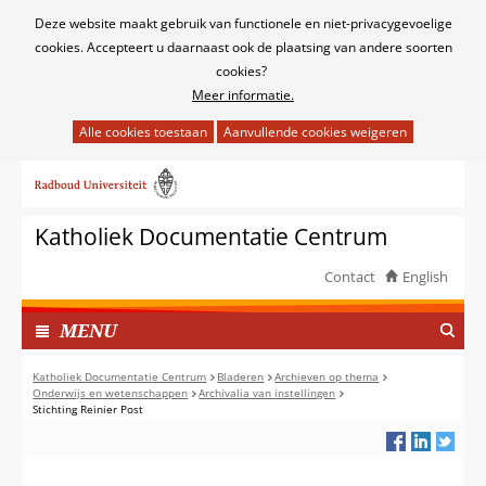
Cookies
Deze website maakt gebruik van functionele en niet-privacygevoelige
toestaan?
cookies. Accepteert u daarnaast ook de plaatsing van andere soorten
cookies?
Meer informatie.
Hier
kan
Ga
het
naar
gebruik
de
van
Katholiek Documentatie Centrum
inhoud
cookies
op
Contact
English
deze
TOON
website
I
MENU
worden
N
toegestaan
G
Katholiek Documentatie Centrum
Bladeren
Archieven op thema
of
Onderwijs en wetenschappen
Archivalia van instellingen
E
Stichting Reinier Post
geweigerd.
K
L
A