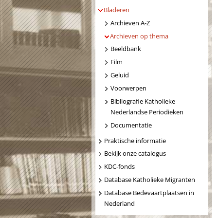
Bladeren
Archieven A-Z
Archieven op thema
Beeldbank
Film
Geluid
Voorwerpen
Bibliografie Katholieke
Nederlandse Periodieken
Documentatie
Praktische informatie
Bekijk onze catalogus
KDC-fonds
Database Katholieke Migranten
Database Bedevaartplaatsen in
Nederland