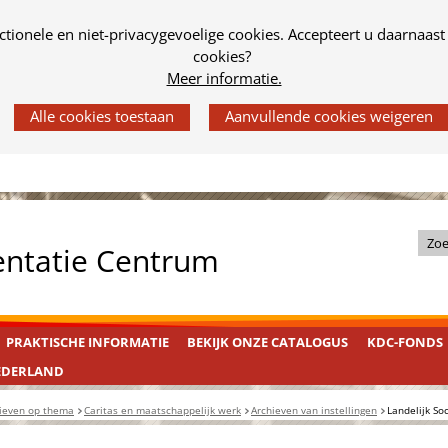
tionele en niet-privacygevoelige cookies. Accepteert u daarnaast
cookies?
Meer informatie.
Z
entatie Centrum
o
e
k
PRAKTISCHE INFORMATIE
BEKIJK ONZE CATALOGUS
KDC-FONDS
i
n
EDERLAND
d
ieven op thema
Caritas en maatschappelijk werk
Archieven van instellingen
Landelijk So
e