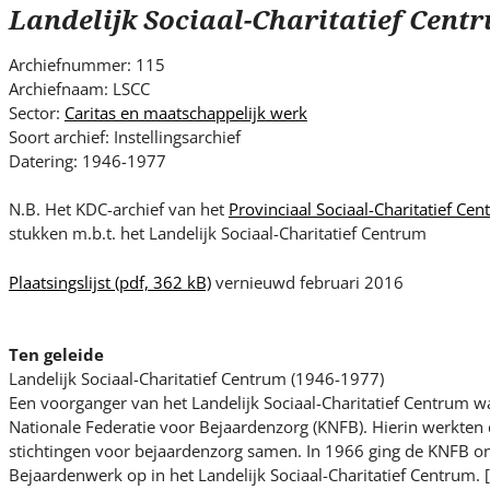
s
Landelijk Sociaal-Charitatief Cent
i
t
Archiefnummer: 115
e
Archiefnaam: LSCC
.
Sector:
Caritas en maatschappelijk werk
.
Soort archief: Instellingsarchief
Datering: 1946-1977
.
N.B. Het KDC-archief van het
Provinciaal Sociaal-Charitatief Ce
stukken m.b.t. het Landelijk Sociaal-Charitatief Centrum
Plaatsingslijst
(pdf, 362 kB)
vernieuwd februari 2016
Ten geleide
Landelijk Sociaal-Charitatief Centrum (1946-1977)
Een voorganger van het Landelijk Sociaal-Charitatief Centrum wa
Nationale Federatie voor Bejaardenzorg (KNFB). Hierin werkte
stichtingen voor bejaardenzorg samen. In 1966 ging de KNFB 
Bejaardenwerk op in het Landelijk Sociaal-Charitatief Centrum. 