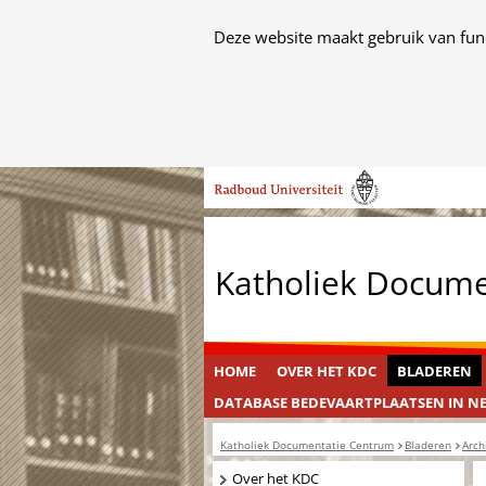
Cookies
Deze website maakt gebruik van func
toestaan?
Hier
kan
het
Ga
gebruik
naar
van
de
cookies
inhoud
op
Katholiek Docum
deze
website
worden
toegestaan
HOME
OVER HET KDC
BLADEREN
of
DATABASE BEDEVAARTPLAATSEN IN N
geweigerd.
Katholiek Documentatie Centrum
Bladeren
Arch
Navigatie
Over het KDC