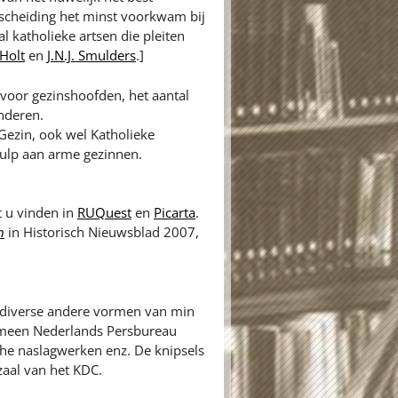
tscheiding het minst voorkwam bij
l katholieke artsen die pleiten
 Holt
en
J.N.J. Smulders
.]
 voor gezinshoofden, het aantal
inderen.
ezin, ook wel Katholieke
ulp aan arme gezinnen.
t u vinden in
RUQuest
en
Picarta
.
n
in Historisch Nieuwsblad 2007,
n diverse andere vormen van min
gemeen Nederlands Persbureau
sche naslagwerken enz. De knipsels
zaal van het KDC.