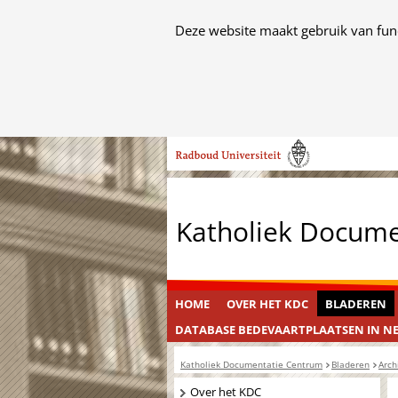
Cookies
Deze website maakt gebruik van func
toestaan?
Hier
kan
het
Ga
gebruik
naar
van
de
cookies
inhoud
op
Katholiek Docum
deze
website
worden
toegestaan
HOME
OVER HET KDC
BLADEREN
of
DATABASE BEDEVAARTPLAATSEN IN N
geweigerd.
Katholiek Documentatie Centrum
Bladeren
Arch
Navigatie
Over het KDC