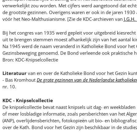
verwerkelijkt zou worden. Met cijfers werd aangetoond dat ech
de grootste gezinnen. Overigens waren er ook in de jaren 1930 a
vóór het Neo-Malthusianisme. [Zie de KDC-archieven van
J.G.H.
Bij het congres van 1935 werd gepleit voor uitgebreid kiesrecht
uit te brengen stemmen moest afhankelijk zijn van het aantal k
Na 1945 werd de naam veranderd in Katholieke Bond voor het G
Gezinsbeweging genoemd. De Bond verleende ook praktische h
Bron: KDC-Knipselcollectie
Literatuur
van en over de Katholieke Bond voor het Gezin kun
- Bas Kromhout
De grote gezinnen van de Nederlandse katholieke
nr. 10.
KDC - Knipselcollectie
De knipselcollectie bevat naast knipsels uit dag- en weekblade
of meer losbladige informatie, zoals persberichten van het Al
(ANP), overlijdensberichten, fotokopieën uit bio- en bibliografi
over de Kath. Bond voor het Gezin zijn beschikbaar in de studie