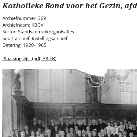
s
Katholieke Bond voor het Gezin, afd
i
t
Archiefnummer: 369
e
Archiefnaam: KBGV
.
Sector:
Stands- en vakorganisaties
.
Soort archief: Instellingsarchief
Datering: 1920-1965
.
Plaatsingslijst
(pdf, 38 kB)