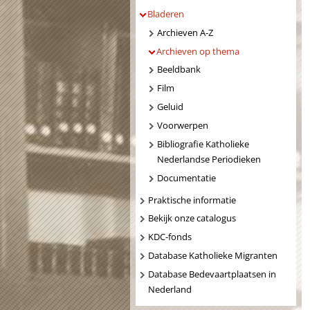
Bladeren
Archieven A-Z
Archieven op thema
Beeldbank
Film
Geluid
Voorwerpen
Bibliografie Katholieke
Nederlandse Periodieken
Documentatie
Praktische informatie
Bekijk onze catalogus
KDC-fonds
Database Katholieke Migranten
Database Bedevaartplaatsen in
Nederland