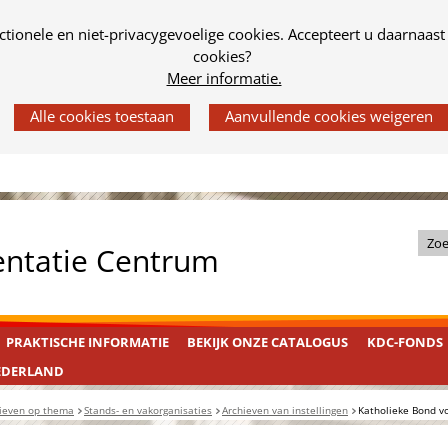
tionele en niet-privacygevoelige cookies. Accepteert u daarnaast
cookies?
Meer informatie.
Z
entatie Centrum
o
e
k
PRAKTISCHE INFORMATIE
BEKIJK ONZE CATALOGUS
KDC-FONDS
i
n
EDERLAND
d
ieven op thema
Stands- en vakorganisaties
Archieven van instellingen
Katholieke Bond vo
e