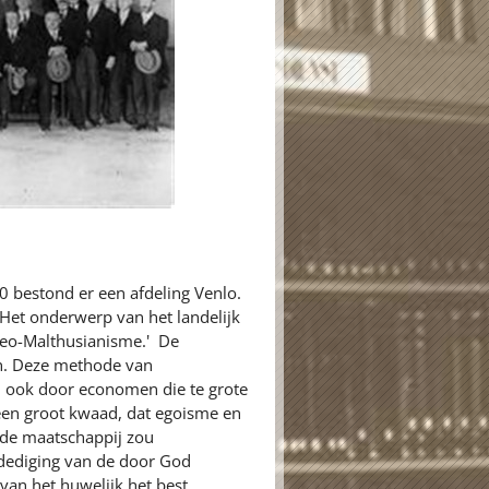
0 bestond er een afdeling Venlo.
Het onderwerp van het landelijk
eo-Malthusianisme.' De
an. Deze methode van
n ook door economen die te grote
 een groot kwaad, dat egoisme en
 de maatschappij zou
dediging van de door God
van het huwelijk het best