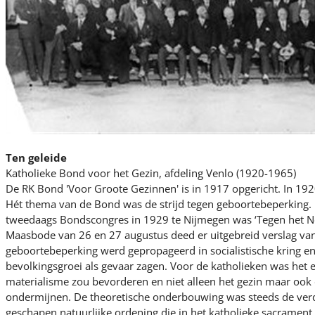
Ten geleide
Katholieke Bond voor het Gezin, afdeling Venlo (1920-1965)
De RK Bond 'Voor Groote Gezinnen' is in 1917 opgericht. In 192
Hét thema van de Bond was de strijd tegen geboortebeperking. 
tweedaags Bondscongres in 1929 te Nijmegen was ‘Tegen het N
Maasbode van 26 en 27 augustus deed er uitgebreid verslag v
geboortebeperking werd gepropageerd in socialistische kring e
bevolkingsgroei als gevaar zagen. Voor de katholieken was het
materialisme zou bevorderen en niet alleen het gezin maar ook
ondermijnen. De theoretische onderbouwing was steeds de ver
geschapen natuurlijke ordening die in het katholieke sacrament 