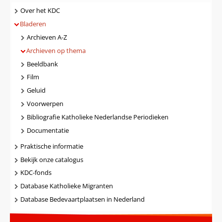
Navigatie
Over het KDC
Bladeren
Archieven A-Z
Archieven op thema
Beeldbank
Film
Geluid
Voorwerpen
Bibliografie Katholieke Nederlandse Periodieken
Documentatie
Praktische informatie
Bekijk onze catalogus
KDC-fonds
Database Katholieke Migranten
Database Bedevaartplaatsen in Nederland