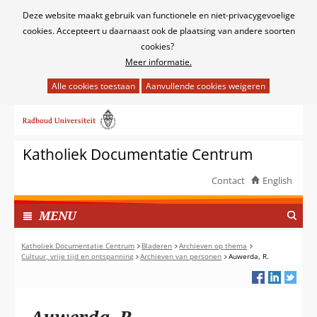
Cookies
Deze website maakt gebruik van functionele en niet-privacygevoelige
toestaan?
cookies. Accepteert u daarnaast ook de plaatsing van andere soorten
cookies?
Meer informatie.
Hier
kan
Ga
het
naar
gebruik
de
van
Katholiek Documentatie Centrum
inhoud
cookies
op
Contact
English
deze
TOON
website
I
MENU
worden
N
toegestaan
G
Katholiek Documentatie Centrum
Bladeren
Archieven op thema
of
Cultuur, vrije tijd en ontspanning
Archieven van personen
Auwerda, R.
E
geweigerd.
K
L
A
Auwerda, R.