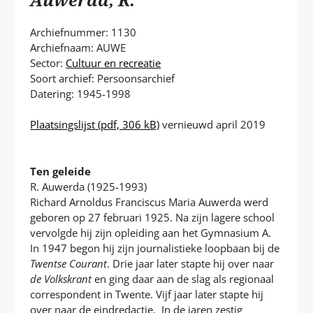
P
T
Archiefnummer: 1130
Archiefnaam: AUWE
Sector:
Cultuur en recreatie
Soort archief: Persoonsarchief
Datering: 1945-1998
Plaatsingslijst
(pdf, 306 kB)
vernieuwd april 2019
Ten geleide
R. Auwerda (1925-1993)
Richard Arnoldus Franciscus Maria Auwerda werd
geboren op 27 februari 1925. Na zijn lagere school
vervolgde hij zijn opleiding aan het Gymnasium A.
In 1947 begon hij zijn journalistieke loopbaan bij de
Twentse Courant
. Drie jaar later stapte hij over naar
de Volkskrant
en ging daar aan de slag als regionaal
correspondent in Twente. Vijf jaar later stapte hij
over naar de eindredactie. In de jaren zestig