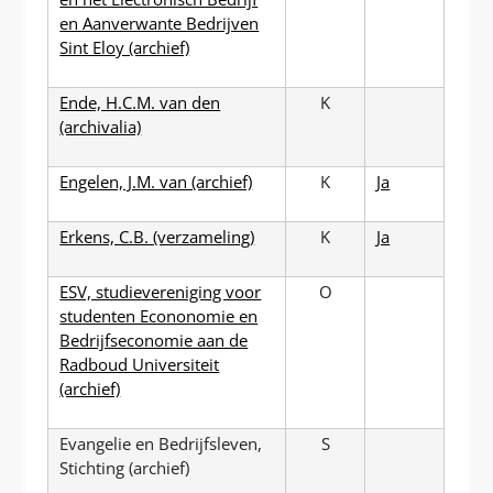
en Aanverwante Bedrijven
Sint Eloy (archief)
Ende, H.C.M. van den
K
(archivalia)
Engelen, J.M. van (archief)
K
Ja
Erkens, C.B. (verzameling)
K
Ja
ESV, studievereniging voor
O
studenten Econonomie en
Bedrijfseconomie aan de
Radboud Universiteit
(archief)
Evangelie en Bedrijfsleven,
S
Stichting (archief)