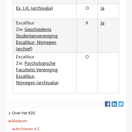
Ex, J.H. (archivalia)
O
Ja
Excalibur
K
Ja
Zie:
Geschiedenis
Studentenvereniging
Excalibur, Nijmegen
(archief)
Excalibur
O
Zie:
Psychologische
Faculteits Vereniging
Excalibur,
Nijmegen (archivalia)
Navigatie
Over het KDC
Bladeren
Archieven A-Z