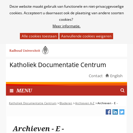
Cookies
Deze website maakt gebruik van functionele en niet-privacygevoelige
toestaan?
cookies. Accepteert u daarnaast ook de plaatsing van andere soorten
cookies?
Meer informatie.
Hier
kan
Ga
het
naar
gebruik
de
van
Katholiek Documentatie Centrum
inhoud
cookies
op
Contact
English
deze
TOON
website
I
MENU
worden
N
toegestaan
G
Katholiek Documentatie Centrum
Bladeren
Archieven A-Z
Archieven - E -
of
E
geweigerd.
K
L
Archieven - E -
A