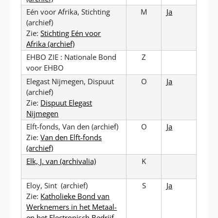
Eén voor Afrika, Stichting
M
Ja
(archief)
Zie:
Stichting Eén voor
Afrika (archief)
EHBO ZIE : Nationale Bond
Z
voor EHBO
Elegast Nijmegen, Dispuut
O
Ja
(archief)
Zie:
Dispuut Elegast
Nijmegen
Elft-fonds, Van den (archief)
O
Ja
Zie:
Van den Elft-fonds
(archief)
Elk, J. van (archivalia)
K
Eloy, Sint (archief)
S
Ja
Zie:
Katholieke Bond van
Werknemers in het Metaal-
en het Electronisch Bedrijf