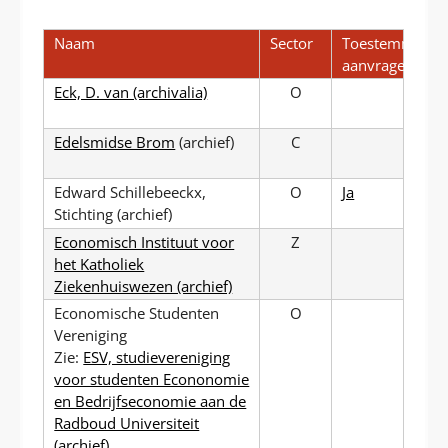
P
T
Naam
Sector
Toestemming
aanvragen?
Eck, D. van (archivalia)
O
Edelsmidse Brom
(archief)
C
Edward Schillebeeckx,
O
Ja
Stichting (archief)
Economisch Instituut voor
Z
het Katholiek
Ziekenhuiswezen (archief)
Economische Studenten
O
Vereniging
Zie:
ESV, studievereniging
voor studenten Econonomie
en Bedrijfseconomie aan de
Radboud Universiteit
(archief)