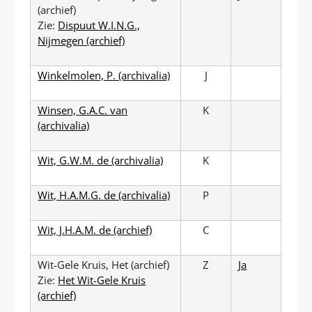
(archief)
Zie:
Dispuut W.I.N.G.,
Nijmegen (archief)
Winkelmolen, P. (archivalia)
J
Winsen, G.A.C. van
K
(archivalia)
Wit, G.W.M. de (archivalia)
K
Wit, H.A.M.G. de (archivalia)
P
Wit, J.H.A.M. de (archief)
C
Wit-Gele Kruis, Het (archief)
Z
Ja
Zie:
Het Wit-Gele Kruis
(archief)