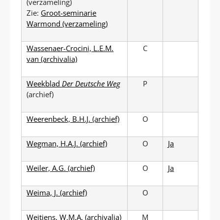
(verzameling)
Zie:
Groot-seminarie
Warmond (verzameling)
Wassenaer-Crocini, L.E.M.
C
van (archivalia)
Weekblad
Der Deutsche Weg
P
(archief)
Weerenbeck, B.H.J. (archief)
O
Wegman, H.A.J. (archief)
O
Ja
Weiler, A.G. (archief)
O
Ja
Weima, J. (archief)
O
Weitjens, W.M.A. (archivalia)
M