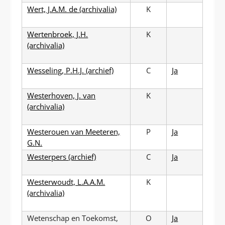
Wert, J.A.M. de (archivalia)
K
Wertenbroek, J.H.
K
(archivalia)
Wesseling, P.H.J. (archief)
C
Ja
Westerhoven, J. van
K
(archivalia)
Westerouen van Meeteren,
P
Ja
G.N.
Westerpers (archief)
C
Ja
Westerwoudt, L.A.A.M.
K
(archivalia)
Wetenschap en Toekomst,
O
Ja