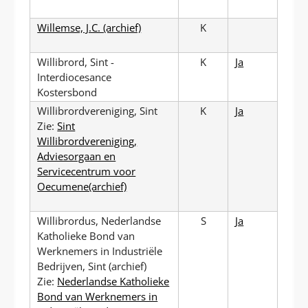
Willemse, J.C. (archief)
K
Willibrord, Sint -
K
Ja
Interdiocesance
Kostersbond
Willibrordvereniging, Sint
K
Ja
Zie:
Sint
Willibrordvereniging,
Adviesorgaan en
Servicecentrum voor
Oecumene(archief)
Willibrordus, Nederlandse
S
Ja
Katholieke Bond van
Werknemers in Industriële
Bedrijven, Sint (archief)
Zie:
Nederlandse Katholieke
Bond van Werknemers in