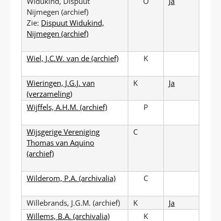
Widukind, Dispuut
O
Ja
Nijmegen (archief)
Zie:
Dispuut Widukind,
Nijmegen (archief)
Wiel, J.C.W. van de (archief)
K
Wieringen, J.G.J. van
K
Ja
(verzameling)
Wijffels, A.H.M. (archief)
P
Wijsgerige Vereniging
C
Thomas van Aquino
(archief)
Wilderom, P.A. (archivalia)
C
Willebrands, J.G.M. (archief)
K
Ja
Willems, B.A. (archivalia)
K