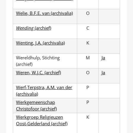
Welie, B.F.E. van (archivalia)
O
Wending
(archief)
C
Wenting, J.A. (archivalia)
K
Wereldhulp, Stichting
M
Ja
(archief)
Weren, W.J.C. (archief)
O
Ja
Werf-Terpstra, A.M. van der
P
(archivalia)
Werkgemeenschap
P
Christofoor (archief)
Werkgroep Religieuzen
K
Oost-Gelderland (archief)