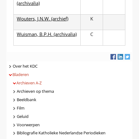
(archivalia)
Wouters, J.N.W. (archief)
K
Wuisman, B.P.H. (archivalia)
C
Navigatie
Over het KDC
Bladeren
Archieven A-Z
Archieven op thema
Beeldbank
Film
Geluid
Voorwerpen
Bibliografie Katholieke Nederlandse Periodieken