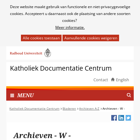
Cookies
Deze website maakt gebruik van functionele en niet-privacygevoelige
toestaan?
cookies. Accepteert u daarnaast ook de plaatsing van andere soorten
cookies?
Meer informatie.
Hier
kan
Ga
het
naar
gebruik
de
van
Katholiek Documentatie Centrum
inhoud
cookies
op
Contact
English
deze
TOON
website
I
MENU
worden
N
toegestaan
G
Katholiek Documentatie Centrum
Bladeren
Archieven A-Z
Archieven - W -
of
E
geweigerd.
K
L
Archieven - W -
A