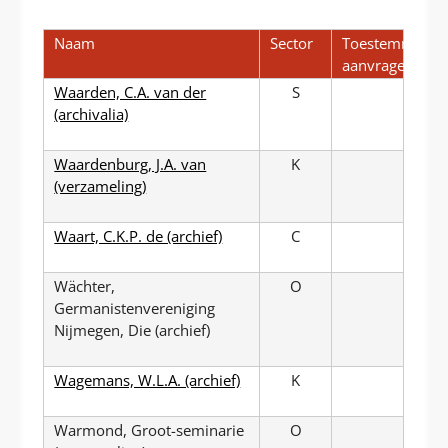
P
T
Naam
Sector
Toestemming
aanvragen?
Waarden, C.A. van der
S
(archivalia)
Waardenburg, J.A. van
K
(verzameling)
Waart, C.K.P. de (archief)
C
Wächter,
O
Germanistenvereniging
Nijmegen, Die (archief)
Wagemans, W.L.A. (archief)
K
Warmond, Groot-seminarie
O